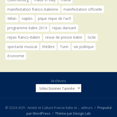
manifestation franco-italienne
manifestation officielle
Milan
naples
pique nique de l'acfi
programme italire 2014
repas dansant
repas franco-italien
revue de presse italire
Sicile
spectacle musical
théâtre
Turin
vie politique
économie
Archives
© 2026 ACFI - Amitié et Culture France Italie et ... ailleurs
/
Propulsé
par WordPress
/
Thème par Design Lab