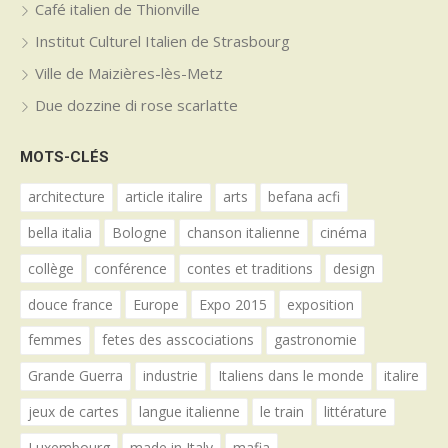
Café italien de Thionville
Institut Culturel Italien de Strasbourg
Ville de Maizières-lès-Metz
Due dozzine di rose scarlatte
MOTS-CLÉS
architecture
article italire
arts
befana acfi
bella italia
Bologne
chanson italienne
cinéma
collège
conférence
contes et traditions
design
douce france
Europe
Expo 2015
exposition
femmes
fetes des asscociations
gastronomie
Grande Guerra
industrie
Italiens dans le monde
italire
jeux de cartes
langue italienne
le train
littérature
Luxembourg
made in Italy
mafia