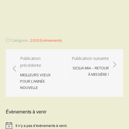
Catégorie :
2020
,
Evènements
Navigation
Publication
Publication suivante
précédente
de
SICILIA MIA – RETOUR
l’article
À MISSIÈRE !
MEILLEURS VŒUX
POUR L’ANNÉE
NOUVELLE
Évènements à venir
Il n’y a pas d’évènements à venir.
Notice