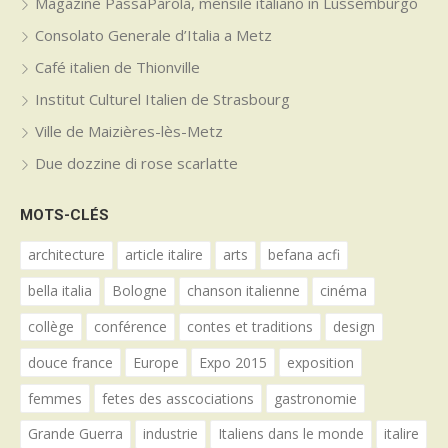
Magazine PassaParola, mensile italiano in Lussemburgo
Consolato Generale d’Italia a Metz
Café italien de Thionville
Institut Culturel Italien de Strasbourg
Ville de Maizières-lès-Metz
Due dozzine di rose scarlatte
MOTS-CLÉS
architecture
article italire
arts
befana acfi
bella italia
Bologne
chanson italienne
cinéma
collège
conférence
contes et traditions
design
douce france
Europe
Expo 2015
exposition
femmes
fetes des asscociations
gastronomie
Grande Guerra
industrie
Italiens dans le monde
italire