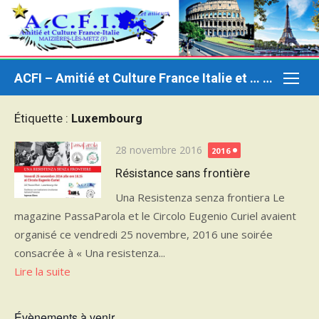
Aller
au
contenu
ACFI – Amitié et Culture France Italie et … ailleurs
Étiquette :
Luxembourg
Publié
28 novembre 2016
2016
le
Résistance sans frontière
Una Resistenza senza frontiera Le
magazine PassaParola et le Circolo Eugenio Curiel avaient
organisé ce vendredi 25 novembre, 2016 une soirée
consacrée à « Una resistenza...
Lire la suite
Évènements à venir