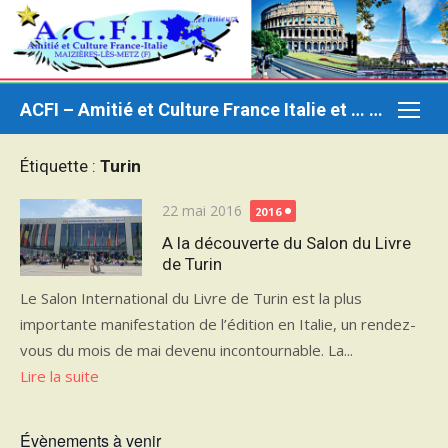
Aller
au
contenu
ACFI – Amitié et Culture France Italie et … ailleurs
Étiquette :
Turin
Publié
22 mai 2016
2016
le
A la découverte du Salon du Livre
de Turin
Le Salon International du Livre de Turin est la plus
importante manifestation de l’édition en Italie, un rendez-
vous du mois de mai devenu incontournable. La...
Lire la suite
Évènements à venir