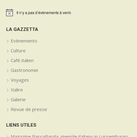
Il n’y a pas d’évènements à venir.
Notice
LA GAZZETTA
Evènements
Culture
Café italien
Gastronomie
Voyages
Italire
Galerie
Revue de presse
LIENS UTILES
Magazine PassaParola, mensile italiano in Lussemburgo