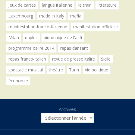
jeux de cartes
langue italienne
le train
littérature
Luxembourg
made in Italy
mafia
manifestation franco-italienne
manifestation officielle
Milan
naples
pique nique de l'acfi
programme italire 2014
repas dansant
repas franco-italien
revue de presse italire
Sicile
spectacle musical
théâtre
Turin
vie politique
économie
Archives