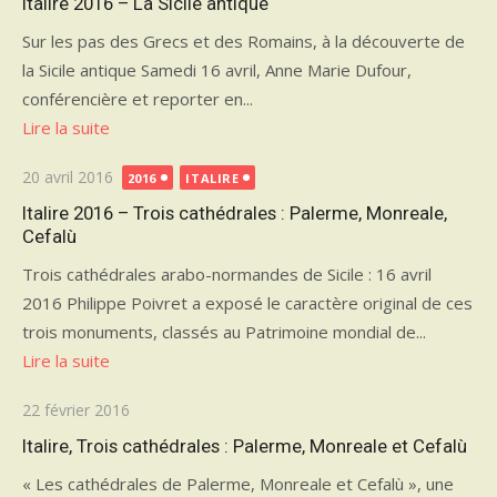
Italire 2016 – La Sicile antique
Sur les pas des Grecs et des Romains, à la découverte de
la Sicile antique Samedi 16 avril, Anne Marie Dufour,
conférencière et reporter en...
Lire la suite
Publié
20 avril 2016
2016
ITALIRE
le
Italire 2016 – Trois cathédrales : Palerme, Monreale,
Cefalù
Trois cathédrales arabo-normandes de Sicile : 16 avril
2016 Philippe Poivret a exposé le caractère original de ces
trois monuments, classés au Patrimoine mondial de...
Lire la suite
Publié
22 février 2016
le
Italire, Trois cathédrales : Palerme, Monreale et Cefalù
« Les cathédrales de Palerme, Monreale et Cefalù », une