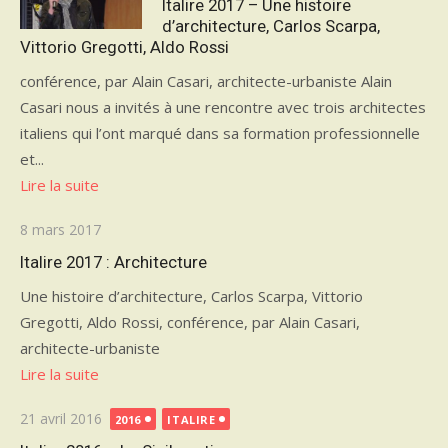
Italire 2017 – Une histoire
d’architecture, Carlos Scarpa,
Vittorio Gregotti, Aldo Rossi
conférence, par Alain Casari, architecte-urbaniste Alain
Casari nous a invités à une rencontre avec trois architectes
italiens qui l’ont marqué dans sa formation professionnelle
et...
Lire la suite
Publié
8 mars 2017
le
Italire 2017 : Architecture
Une histoire d’architecture, Carlos Scarpa, Vittorio
Gregotti, Aldo Rossi, conférence, par Alain Casari,
architecte-urbaniste
Lire la suite
Publié
21 avril 2016
2016
ITALIRE
le