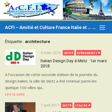
Aller
au
contenu
ACFI – Amitié et Culture France Italie et … ailleurs
Étiquette :
architecture
Publié
4 mars 2018
2018
EVÈNEMENTS
le
Italian Design Day à Metz : 1er mars
2018
A l’occasion de cette seconde édition de la journée du
design italien, la ville de Metz a été retenue parmi les
quelque 100 villes qui...
Lire la suite
Publié
7 avril 2017
2017
ITALIRE
le