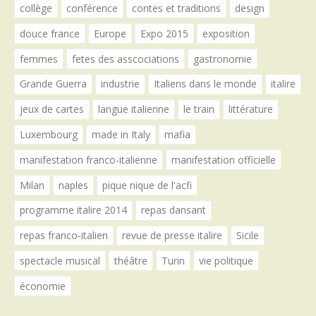
collège
conférence
contes et traditions
design
douce france
Europe
Expo 2015
exposition
femmes
fetes des asscociations
gastronomie
Grande Guerra
industrie
Italiens dans le monde
italire
jeux de cartes
langue italienne
le train
littérature
Luxembourg
made in Italy
mafia
manifestation franco-italienne
manifestation officielle
Milan
naples
pique nique de l'acfi
programme italire 2014
repas dansant
repas franco-italien
revue de presse italire
Sicile
spectacle musical
théâtre
Turin
vie politique
économie