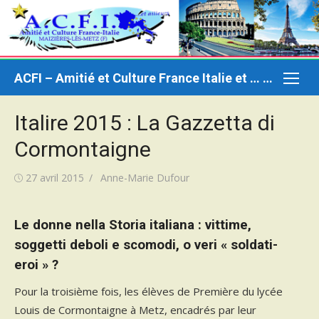
Aller
au
contenu
ACFI – Amitié et Culture France Italie et … ailleurs
Italire 2015 : La Gazzetta di
Cormontaigne
Publié
Auteur/autrice
27 avril 2015
Anne-Marie Dufour
le
Le donne nella Storia italiana : vittime,
soggetti deboli e scomodi, o veri « soldati-
eroi » ?
Pour la troisième fois, les élèves de Première du lycée
Louis de Cormontaigne à Metz, encadrés par leur