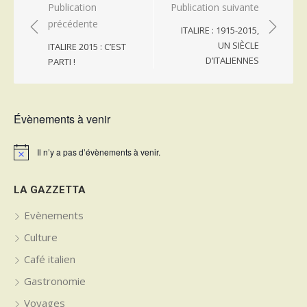
Navigation
Publication
Publication suivante
précédente
de
ITALIRE : 1915-2015,
l’article
UN SIÈCLE
ITALIRE 2015 : C’EST
D’ITALIENNES
PARTI !
Évènements à venir
Il n’y a pas d’évènements à venir.
Notice
LA GAZZETTA
Evènements
Culture
Café italien
Gastronomie
Voyages