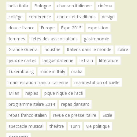
bella italia
Bologne
chanson italienne
cinéma
collège
conférence
contes et traditions
design
douce france
Europe
Expo 2015
exposition
femmes
fetes des asscociations
gastronomie
Grande Guerra
industrie
Italiens dans le monde
italire
jeux de cartes
langue italienne
le train
littérature
Luxembourg
made in Italy
mafia
manifestation franco-italienne
manifestation officielle
Milan
naples
pique nique de l'acfi
programme italire 2014
repas dansant
repas franco-italien
revue de presse italire
Sicile
spectacle musical
théâtre
Turin
vie politique