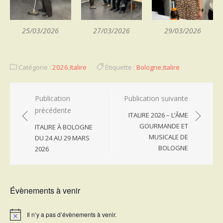
25/03/2026
27/03/2026
29/03/2026
Catégorie :
2026
,
Italire
Étiquette :
Bologne
,
italire
Navigation
Publication
Publication suivante
précédente
de
ITALIRE 2026 – L’ÂME
l’article
GOURMANDE ET
ITALIRE À BOLOGNE
MUSICALE DE
DU 24 AU 29 MARS
BOLOGNE
2026
Évènements à venir
Il n’y a pas d’évènements à venir.
Notice