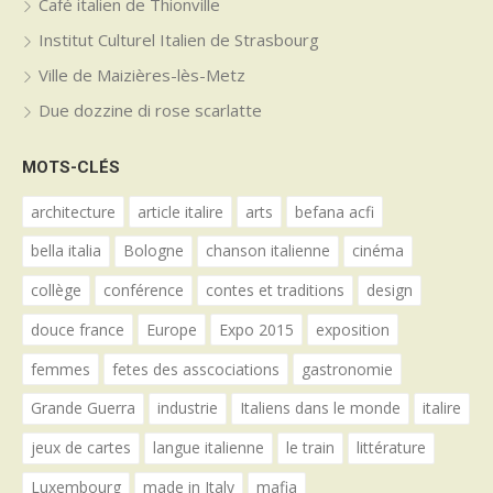
Café italien de Thionville
Institut Culturel Italien de Strasbourg
Ville de Maizières-lès-Metz
Due dozzine di rose scarlatte
MOTS-CLÉS
architecture
article italire
arts
befana acfi
bella italia
Bologne
chanson italienne
cinéma
collège
conférence
contes et traditions
design
douce france
Europe
Expo 2015
exposition
femmes
fetes des asscociations
gastronomie
Grande Guerra
industrie
Italiens dans le monde
italire
jeux de cartes
langue italienne
le train
littérature
Luxembourg
made in Italy
mafia