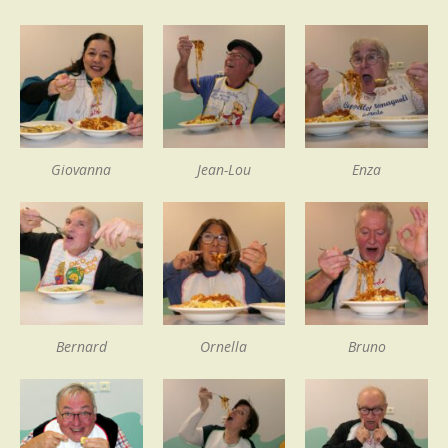
Giovanna
Jean-Lou
Enza
Bernard
Ornella
Bruno