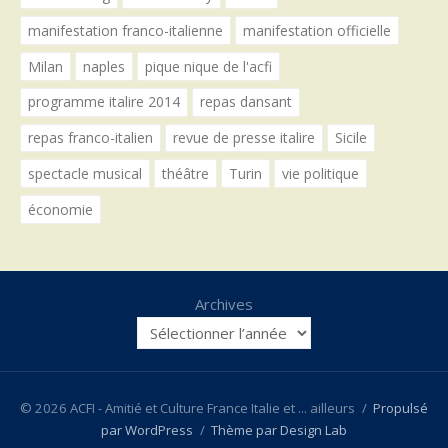
manifestation franco-italienne
manifestation officielle
Milan
naples
pique nique de l'acfi
programme italire 2014
repas dansant
repas franco-italien
revue de presse italire
Sicile
spectacle musical
théâtre
Turin
vie politique
économie
Archives
© 2026 ACFI - Amitié et Culture France Italie et ... ailleurs
/
Propulsé
par WordPress
/
Thème par Design Lab