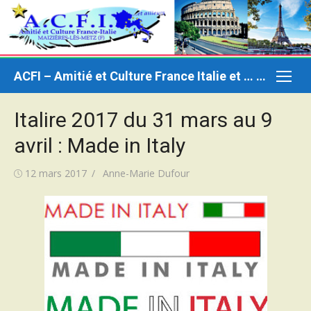
Aller
au
contenu
ACFI – Amitié et Culture France Italie et … ailleurs
Italire 2017 du 31 mars au 9
avril : Made in Italy
Publié
Auteur/autrice
12 mars 2017
Anne-Marie Dufour
le