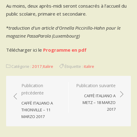
Au moins, deux après-midi seront consacrés à l’accueil du
public scolaire, primaire et secondaire.
*
traduction d’un article d’Ornella Piccirillo-Hahn pour le
magazine PassaParola (Luxembourg)
Télécharger ici le
Programme en pdf
Catégorie :
2017
,
Italire
Étiquette :
italire
Navigation
Publication
Publication suivante
précédente
de
CAFFÈ ITALIANO A
l’article
METZ – 18 MARZO
CAFFÈ ITALIANO A
2017
THIONVILLE – 11
MARZO 2017