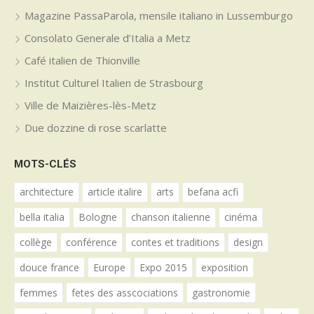
Magazine PassaParola, mensile italiano in Lussemburgo
Consolato Generale d’Italia a Metz
Café italien de Thionville
Institut Culturel Italien de Strasbourg
Ville de Maizières-lès-Metz
Due dozzine di rose scarlatte
MOTS-CLÉS
architecture
article italire
arts
befana acfi
bella italia
Bologne
chanson italienne
cinéma
collège
conférence
contes et traditions
design
douce france
Europe
Expo 2015
exposition
femmes
fetes des asscociations
gastronomie