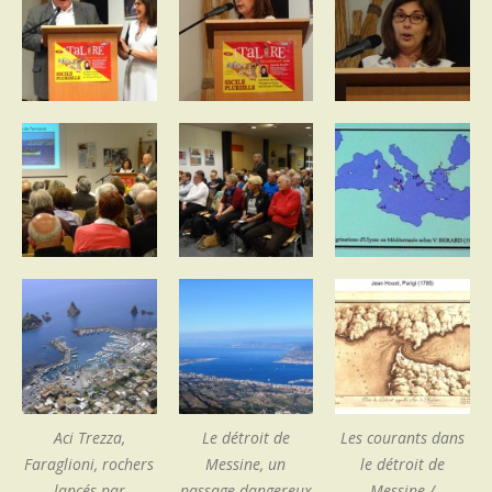
Aci Trezza,
Le détroit de
Les courants dans
Faraglioni, rochers
Messine, un
le détroit de
lancés par
passage dangereux
Messine /