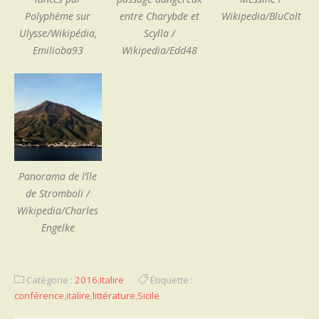
Polyphème sur
entre Charybde et
Wikipedia/BluColt
Ulysse/Wikipédia,
Scylla /
Emilioba93
Wikipedia/Edd48
Panorama de l’île
de Stromboli /
Wikipedia/Charles
Engelke
Catégorie :
2016
,
Italire
Étiquette :
conférence
,
italire
,
littérature
,
Sicile