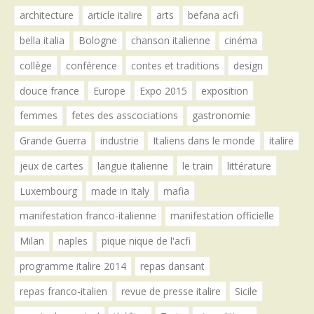
architecture
article italire
arts
befana acfi
bella italia
Bologne
chanson italienne
cinéma
collège
conférence
contes et traditions
design
douce france
Europe
Expo 2015
exposition
femmes
fetes des asscociations
gastronomie
Grande Guerra
industrie
Italiens dans le monde
italire
jeux de cartes
langue italienne
le train
littérature
Luxembourg
made in Italy
mafia
manifestation franco-italienne
manifestation officielle
Milan
naples
pique nique de l'acfi
programme italire 2014
repas dansant
repas franco-italien
revue de presse italire
Sicile