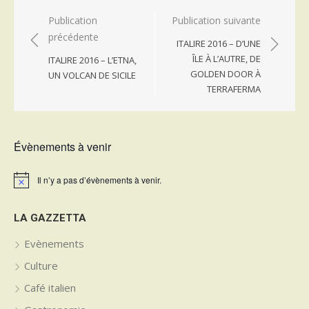
Navigation
Publication
Publication suivante
précédente
de
ITALIRE 2016 – D’UNE
l’article
ÎLE À L’AUTRE, DE
ITALIRE 2016 – L’ETNA,
GOLDEN DOOR À
UN VOLCAN DE SICILE
TERRAFERMA
Évènements à venir
Il n’y a pas d’évènements à venir.
Notice
LA GAZZETTA
Evènements
Culture
Café italien