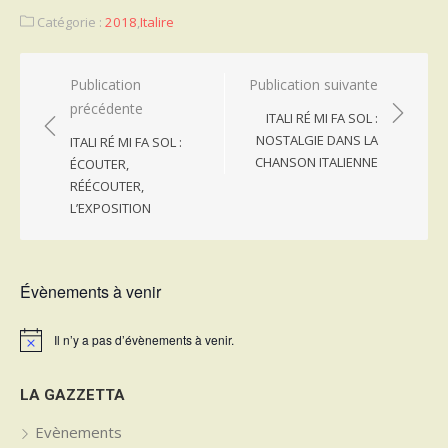
Catégorie :
2018
,
Italire
Navigation
Publication
Publication suivante
précédente
de
ITALI RÉ MI FA SOL :
l’article
NOSTALGIE DANS LA
ITALI RÉ MI FA SOL :
CHANSON ITALIENNE
ÉCOUTER,
RÉÉCOUTER,
L’EXPOSITION
Évènements à venir
Il n’y a pas d’évènements à venir.
Notice
LA GAZZETTA
Evènements