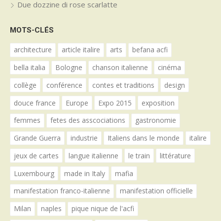
Due dozzine di rose scarlatte
MOTS-CLÉS
architecture
article italire
arts
befana acfi
bella italia
Bologne
chanson italienne
cinéma
collège
conférence
contes et traditions
design
douce france
Europe
Expo 2015
exposition
femmes
fetes des asscociations
gastronomie
Grande Guerra
industrie
Italiens dans le monde
italire
jeux de cartes
langue italienne
le train
littérature
Luxembourg
made in Italy
mafia
manifestation franco-italienne
manifestation officielle
Milan
naples
pique nique de l'acfi