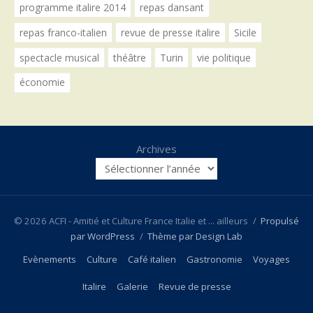
programme italire 2014
repas dansant
repas franco-italien
revue de presse italire
Sicile
spectacle musical
théâtre
Turin
vie politique
économie
Archives
© 2026 ACFI - Amitié et Culture France Italie et ... ailleurs
/
Propulsé
par WordPress
/
Thème par Design Lab
Evènements
Culture
Café italien
Gastronomie
Voyages
Italire
Galerie
Revue de presse