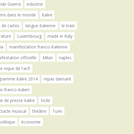
nde Guerra
industrie
liens dans le monde
italire
 de cartes
langue italienne
le train
érature
Luxembourg
made in Italy
ia
manifestation franco-italienne
festation officielle
Milan
naples
e nique de l'acfi
gramme italire 2014
repas dansant
s franco-italien
e de presse italire
Sicile
ctacle musical
théâtre
Turin
politique
économie