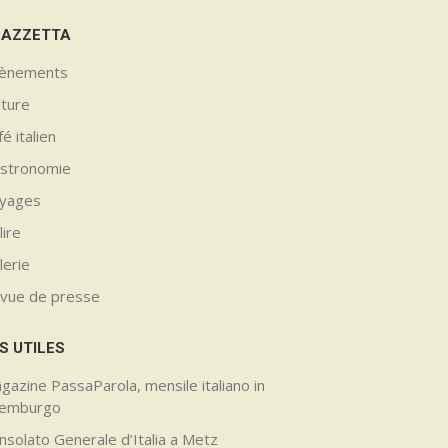
GAZZETTA
ènements
lture
é italien
stronomie
yages
lire
lerie
vue de presse
S UTILES
gazine PassaParola, mensile italiano in
semburgo
nsolato Generale d’Italia a Metz