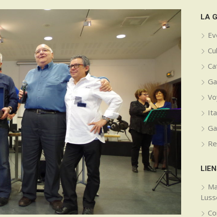
LA 
Ev
Cu
Caf
Ga
Vo
Ita
Ga
Re
LIEN
Ma
Lus
Co