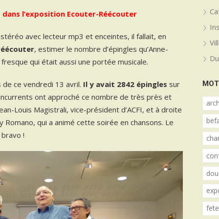
Ca
t dans l’exposition Ecouter-Réécouter
In
éréo avec lecteur mp3 et enceintes, il fallait, en
Vi
-réécouter
, estimer le nombre d’épingles qu’Anne-
Du
fresque qui était aussi une portée musicale.
 de ce vendredi 13 avril.
Il y avait 2842 épingles
sur
MOT
oncurrents ont approché ce nombre de très près et
arch
ean-Louis Magistrali, vice-président d’ACFI, et à droite
bef
y Romano, qui a animé cette soirée en chansons. Le
 bravo !
cha
con
dou
exp
fet