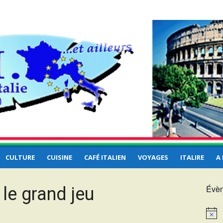
e et
CULTURE
CUISINE
CAFÉ ITALIEN
VOYAGES
ITALIRE
A
Évèn
: le grand jeu
Notice