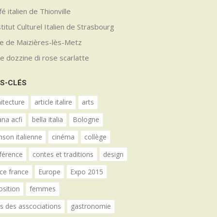
fé italien de Thionville
stitut Culturel Italien de Strasbourg
lle de Maizières-lès-Metz
e dozzine di rose scarlatte
S-CLÉS
itecture
article italire
arts
ana acfi
bella italia
Bologne
nson italienne
cinéma
collège
férence
contes et traditions
design
ce france
Europe
Expo 2015
osition
femmes
es des asscociations
gastronomie