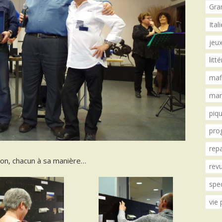
Gra
Ita
jeux
litt
maf
mani
piqu
pro
repa
ion, chacun à sa manière…
revu
spe
vie 