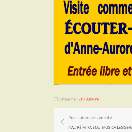
Catégorie :
2018
,
Italire
Navigation
Publication précédente
de
ITALI RÉ MI FA SOL : MUSICA LEGGER