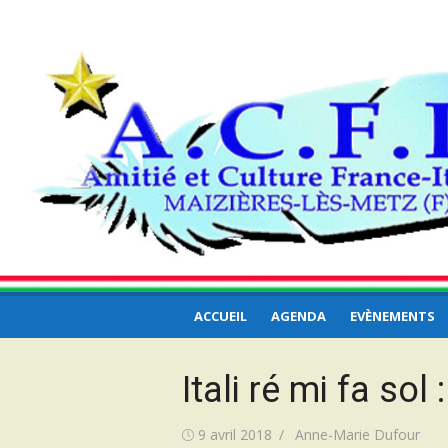
Aller
ACFI – Amitié et
au
Amitié et Culture France-Italie… et ailleurs
contenu
Culture France Itali
… ailleurs
ACCUEIL
AGENDA
EVÈNEMENTS
Itali ré mi fa sol 
Publié
Auteur/autrice
9 avril 2018
Anne-Marie Dufour