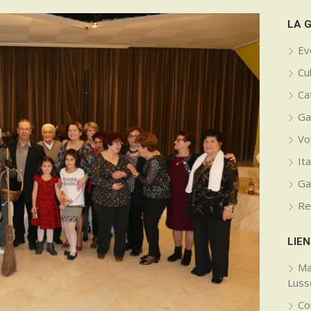
LA 
Ev
Cu
Caf
Ga
Vo
Ita
Ga
Re
LIEN
Ma
Lus
Co