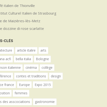
fé italien de Thionville
stitut Culturel Italien de Strasbourg
lle de Maizières-lès-Metz
e dozzine di rose scarlatte
S-CLÉS
itecture
article italire
arts
ana acfi
bella italia
Bologne
nson italienne
cinéma
collège
férence
contes et traditions
design
ce france
Europe
Expo 2015
osition
femmes
es des asscociations
gastronomie