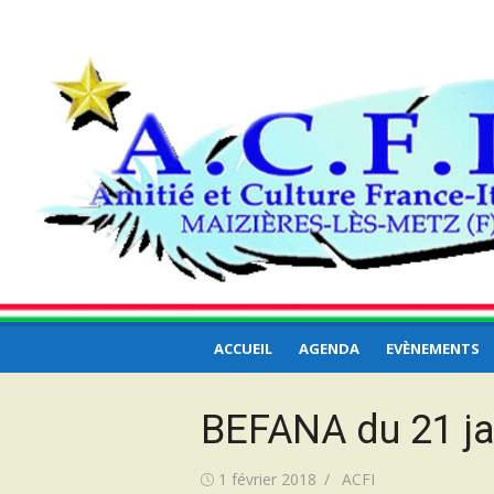
Aller
ACFI – Amitié et
au
Amitié et Culture France-Italie… et ailleurs
contenu
Culture France Itali
… ailleurs
ACCUEIL
AGENDA
EVÈNEMENTS
BEFANA du 21 ja
Publié
Auteur/autrice
1 février 2018
ACFI