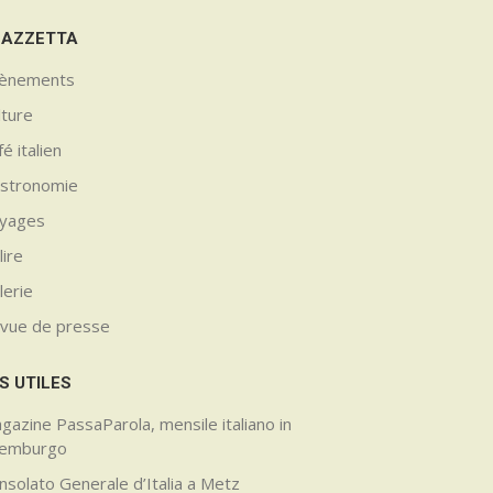
GAZZETTA
ènements
lture
é italien
stronomie
yages
lire
lerie
vue de presse
S UTILES
gazine PassaParola, mensile italiano in
semburgo
nsolato Generale d’Italia a Metz