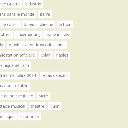
nde Guerra
industrie
liens dans le monde
italire
 de cartes
langue italienne
le train
érature
Luxembourg
made in Italy
ia
manifestation franco-italienne
festation officielle
Milan
naples
e nique de l'acfi
gramme italire 2014
repas dansant
s franco-italien
e de presse italire
Sicile
ctacle musical
théâtre
Turin
politique
économie