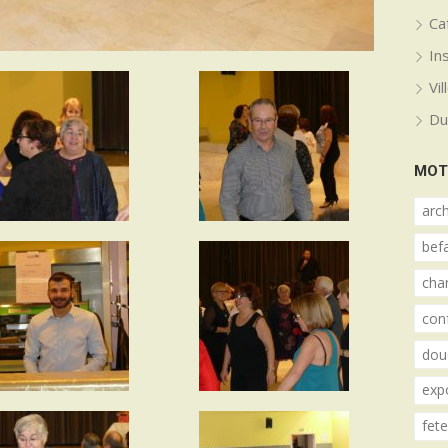
Ca
In
Vi
Du
MOT
arch
bef
cha
con
dou
exp
fet