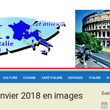
e et
CULTURE
CUISINE
CAFÉ ITALIEN
VOYAGES
ITALIRE
A
Évèn
nvier 2018 en images
Notice