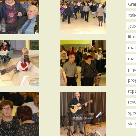
Gra
Ita
jeux
litt
maf
mani
piqu
pro
repa
revu
spe
vie 