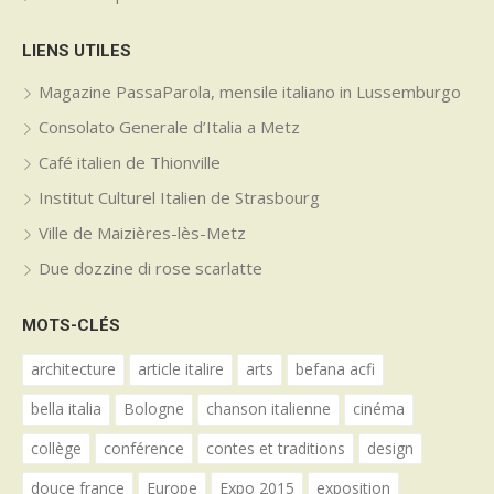
LIENS UTILES
Magazine PassaParola, mensile italiano in Lussemburgo
Consolato Generale d’Italia a Metz
Café italien de Thionville
Institut Culturel Italien de Strasbourg
Ville de Maizières-lès-Metz
Due dozzine di rose scarlatte
MOTS-CLÉS
architecture
article italire
arts
befana acfi
bella italia
Bologne
chanson italienne
cinéma
collège
conférence
contes et traditions
design
douce france
Europe
Expo 2015
exposition