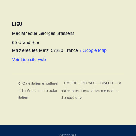
LIEU
Médiathèque Georges Brassens
65 Grand’Rue
Maizières-lès-Metz
,
57280
France
+ Google Map
Voir Lieu site web
ITALIRE – POL’ART – GIALLO – La
Café italien et culturel
– Il « Giallo » – Le polar
police scientifique et les méthodes
italien
d’enquête
Archives