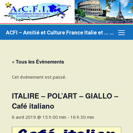
Aller
au
contenu
ACFI – Amitié et Culture France Italie et … ailleurs
« Tous les Évènements
Cet évènement est passé.
ITALIRE – POL’ART – GIALLO –
Café italiano
6 avril 2019 @ 15 h 00 min
-
16 h 30 min