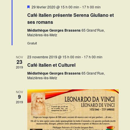
Mis
29 février 2020 @ 15 h 00 min
-
17 h 00 min
en
Café italien présente Serena Giuliano et
avant
ses romans
Médiathèque Georges Brassens
65 Grand’Rue,
Maizières-lès-Metz
Gratuit
23 novembre 2019 @ 15 h 00 min
-
17 h 00 min
NOV
23
Café italien et Culturel
2019
Médiathèque Georges Brassens
65 Grand’Rue,
Maizières-lès-Metz
NOV
9
2019