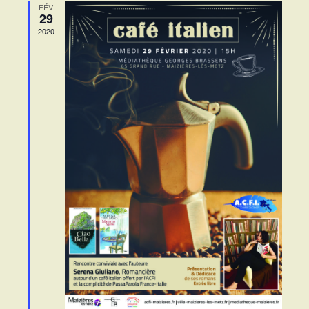
FÉV
29
2020