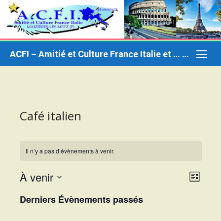
Aller
au
contenu
ACFI – Amitié et Culture France Italie et … ailleurs
Café italien
Il n’y a pas d’évènements à venir.
À venir
Naviga
Naviga
Liste
par
de
Sélectionnez
Derniers Évènements passés
consul
vues
une
date.
Évène