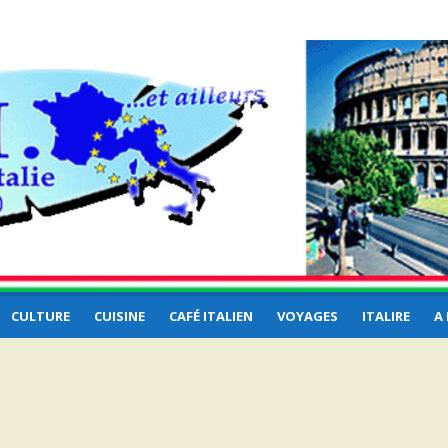
e et
CULTURE
CUISINE
CAFÉ ITALIEN
VOYAGES
ITALIRE
A