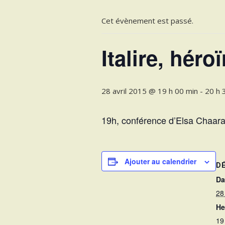
Cet évènement est passé.
Italire, hér
28 avril 2015 @ 19 h 00 min
-
20 h 
19h, conférence d’Elsa Chaaran
Ajouter au calendrier
D
Da
28
He
19