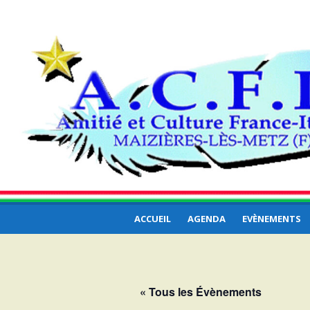
Aller
ACFI – Amitié et
au
Amitié et Culture France-Italie… et ailleurs
contenu
Culture France Itali
… ailleurs
ACCUEIL
AGENDA
EVÈNEMENTS
« Tous les Évènements