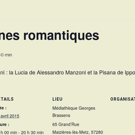
oïnes romantiques
30 min
i : la Lucia de Alessandro Manzoni et la Pisana de Ippo
ÉTAILS
LIEU
ORGANISA
te :
Médiathèque Georges
Brassens
 avril 2015
ure :
65 Grand’Rue
Maizières-lès-Metz
,
57280
 h 00 min - 20 h 30 min