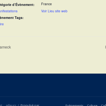
France
tégorie d’Évènement:
nifestations
Voir Lieu site web
ènement Tags:
lire
 Fameck
 ... ailleurs
/
Propulsé par
Evènements
Culture
Caf