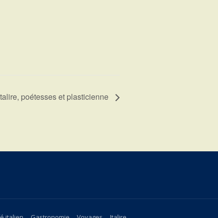
Italire, poétesses et plasticienne
é italien
Gastronomie
Voyages
Italire