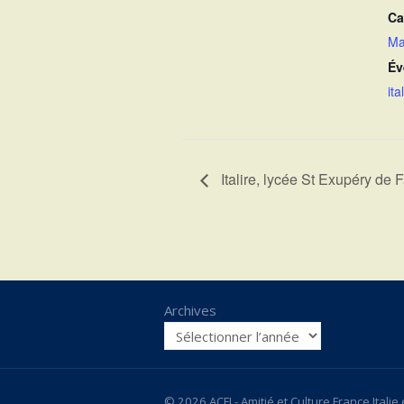
Ca
Ma
Év
ita
Italire, lycée St Exupéry de
Archives
© 2026 ACFI - Amitié et Culture France Italie et