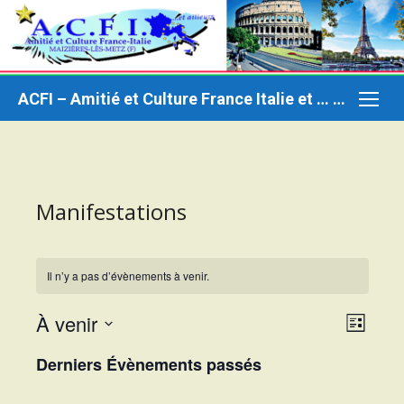
Aller
au
contenu
ACFI – Amitié et Culture France Italie et … ailleurs
Manifestations
Il n’y a pas d’évènements à venir.
À venir
Naviga
Naviga
Liste
par
de
Sélectionnez
Derniers Évènements passés
consul
vues
une
date.
Évène