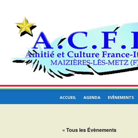
Aller
ACFI – Amitié et
au
Amitié et Culture France-Italie… et ailleurs
contenu
Culture France Itali
… ailleurs
ACCUEIL
AGENDA
EVÈNEMENTS
« Tous les Évènements