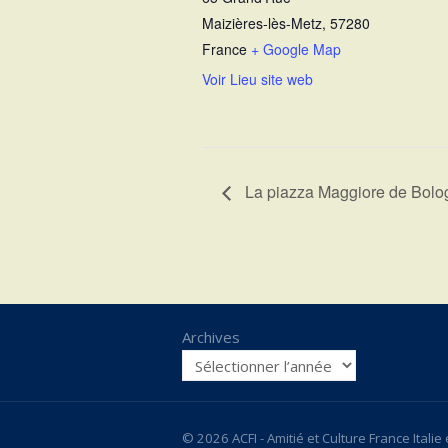
Maizières-lès-Metz
,
57280
France
+ Google Map
Voir Lieu site web
La piazza Maggiore de Bolo
Archives
© 2026 ACFI - Amitié et Culture France Italie et