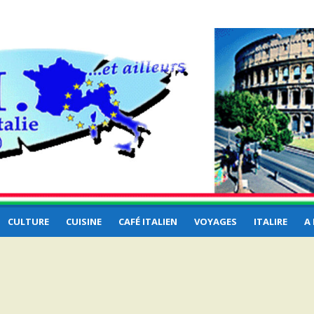
e et
CULTURE
CUISINE
CAFÉ ITALIEN
VOYAGES
ITALIRE
A