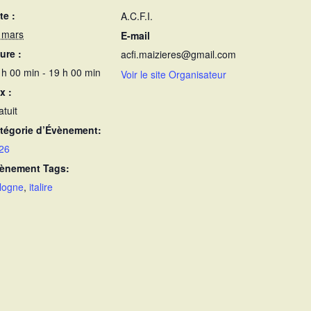
te :
A.C.F.I.
 mars
E-mail
ure :
acfi.maizieres@gmail.com
 h 00 min - 19 h 00 min
Voir le site Organisateur
x :
atuit
tégorie d’Évènement:
26
ènement Tags:
logne
,
italire