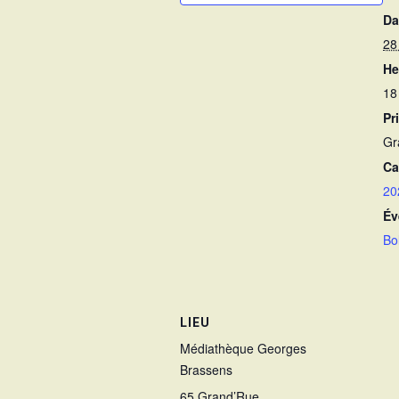
Da
28
He
18
Pri
Gr
Ca
20
Év
Bo
LIEU
Médiathèque Georges
Brassens
65 Grand’Rue