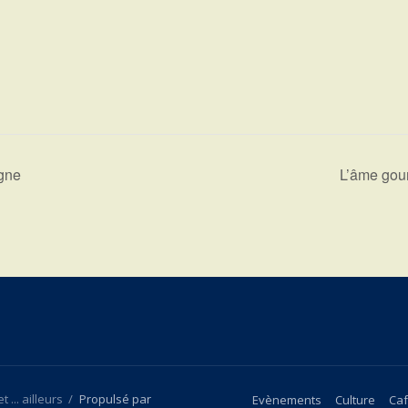
gne
L’âme gou
 ... ailleurs
/
Propulsé par
Evènements
Culture
Caf