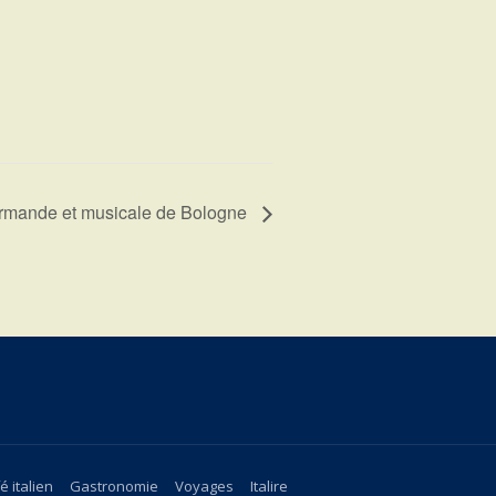
rmande et musicale de Bologne
é italien
Gastronomie
Voyages
Italire