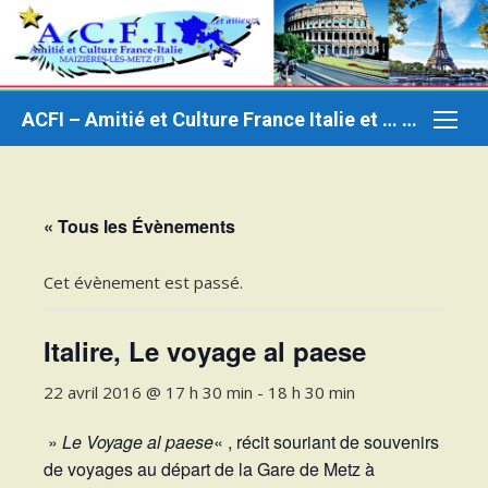
Aller
au
contenu
ACFI – Amitié et Culture France Italie et … ailleurs
« Tous les Évènements
Cet évènement est passé.
Italire, Le voyage al paese
22 avril 2016 @ 17 h 30 min
-
18 h 30 min
»
Le Voyage al paese
« , récit souriant de souvenirs
de voyages au départ de la Gare de Metz à