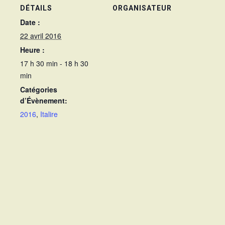
DÉTAILS
ORGANISATEUR
Date :
22 avril 2016
Heure :
17 h 30 min - 18 h 30
min
Catégories
d’Évènement:
2016
,
Italire