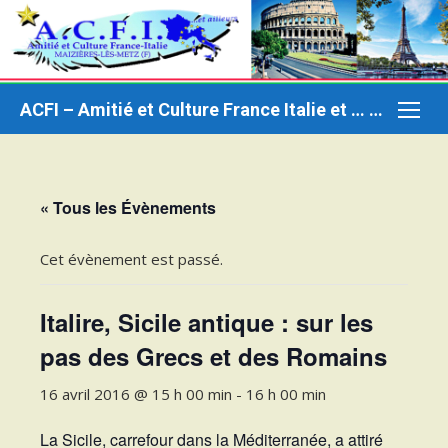
Aller
au
contenu
ACFI – Amitié et Culture France Italie et … ailleurs
« Tous les Évènements
Cet évènement est passé.
Italire, Sicile antique : sur les
pas des Grecs et des Romains
16 avril 2016 @ 15 h 00 min
-
16 h 00 min
La Sicile, carrefour dans la Méditerranée, a attiré