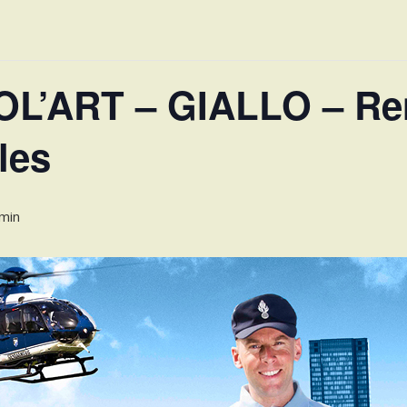
OL’ART – GIALLO – Re
les
 min