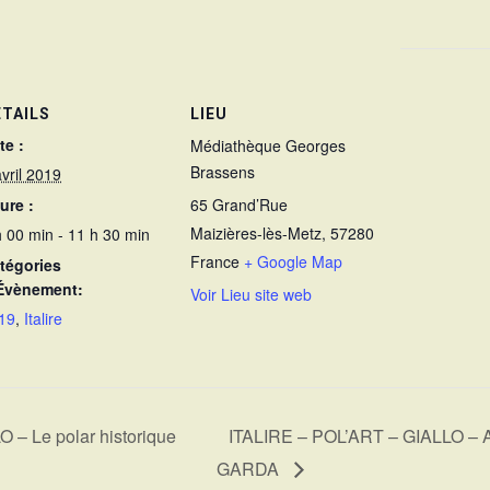
ÉTAILS
LIEU
te :
Médiathèque Georges
Brassens
avril 2019
ure :
65 Grand’Rue
Maizières-lès-Metz
,
57280
h 00 min - 11 h 30 min
France
+ Google Map
tégories
Évènement:
Voir Lieu site web
19
,
Italire
– Le polar historique
ITALIRE – POL’ART – GIALLO – 
GARDA