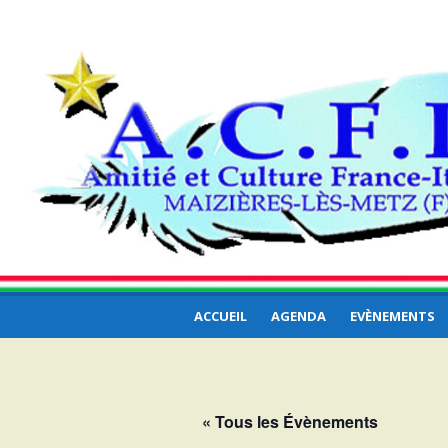
Aller
ACFI – Amitié et
au
Amitié et Culture France-Italie… et ailleurs
contenu
Culture France Itali
… ailleurs
ACCUEIL
AGENDA
EVÈNEMENTS
« Tous les Évènements