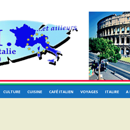
e et
CULTURE
CUISINE
CAFÉ ITALIEN
VOYAGES
ITALIRE
A