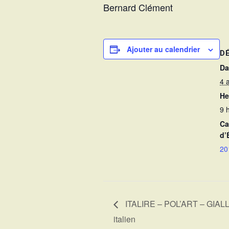
Bernard Clément
Ajouter au calendrier
D
Da
4 
He
9 
Ca
d’
20
ITALIRE – POL’ART – GIALLO 
italien