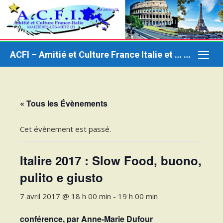
Aller
au
contenu
ACFI – Amitié et Culture France Italie et … ailleurs
« Tous les Évènements
Cet évènement est passé.
Italire 2017 : Slow Food, buono,
pulito e giusto
7 avril 2017 @ 18 h 00 min
-
19 h 00 min
conférence, par Anne-Marie Dufour