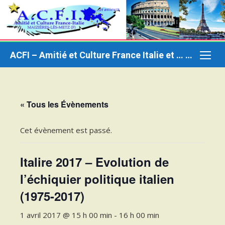
Aller
au
contenu
ACFI – Amitié et Culture France Italie et … ailleurs
« Tous les Évènements
Cet évènement est passé.
Italire 2017 – Evolution de
l’échiquier politique italien
(1975-2017)
1 avril 2017 @ 15 h 00 min
-
16 h 00 min